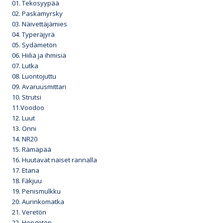
01. Tekosyypää
02. Paskamyrsky
03. Näivettäjämies
04. Typeräjyrä
05. Sydämetön
06. Hiiliä ja ihmisiä
07. Lutka
08. Luontojuttu
09. Avaruusmittari
10. Strutsi
11.Voodoo
12. Luut
13. Onni
14. NR20
15. Rämäpää
16. Huutavat naiset rannalla
17. Etana
18. Fäkjuu
19. Penismulkku
20. Aurinkomatka
21. Veretön
22. Hengetön