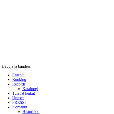
Stupido
Records
&
Booking
Levyjä ja bändejä
Etusivu
Booking
Records
Kataloogi
Tulevat keikat
Uutiset
PRESSI
Kontaktit
Historiikki