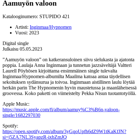
Aamuyön valoon
Katalooginumero: STUPIDO 421
Artisti:
Inginmaa/Hypnomen
Vuosi:
2023
Digital single
Julkaisu 05.05.2023
”Aamuyön valoon” on katkeransuloinen siivu sielukasta ja ajatonta
poppia. Laulaja Anna Inginmaan ja tunnetun jazzsäveltäjä Valtteri
Laurell Pöyhösen kirjoittama ensimmäinen single tulevalta
Inginmaa/Hypnomen-albumilta Maailma katoaa antaa täydellisen
sekoituksen sydänsurua ja toivoa. Inginmaan aistillinen laulu löytää
herkän parin The Hypnomenin hyvin maustetussa ja maanläheisessä
groovessa. Koko paketti on viimeistelty Pekka Nisun tuotantotyöllä.
Apple Music:
https://music.apple.com/fi/album/aamuy%C3%B6n-valoon-
single/1682297030
Spotify:
https://open.spotify.com/album/3yGqoUpfh6dZ9W1tKaKfJN?
si=j5ZA7NL3SyapzR-ixbZmJQ