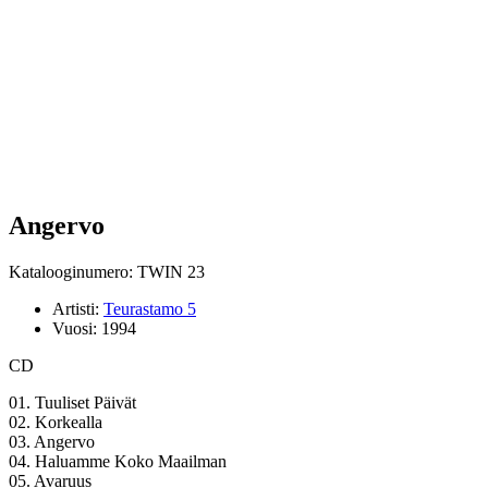
Angervo
Katalooginumero: TWIN 23
Artisti:
Teurastamo 5
Vuosi:
1994
CD
01. Tuuliset Päivät
02. Korkealla
03. Angervo
04. Haluamme Koko Maailman
05. Avaruus