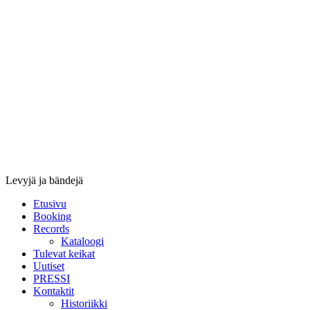
Stupido
Records
&
Booking
Levyjä ja bändejä
Etusivu
Booking
Records
Kataloogi
Tulevat keikat
Uutiset
PRESSI
Kontaktit
Historiikki