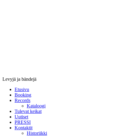
Stupido
Records
&
Booking
Levyjä ja bändejä
Etusivu
Booking
Records
Kataloogi
Tulevat keikat
Uutiset
PRESSI
Kontaktit
Historiikki