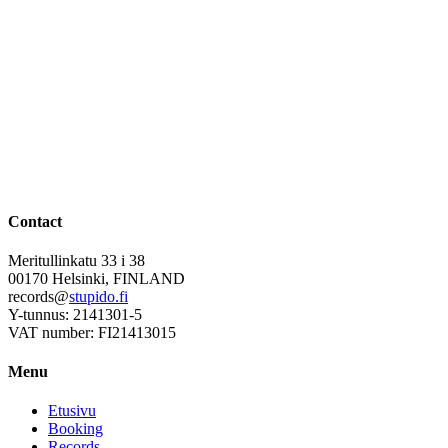
Contact
Meritullinkatu 33 i 38
00170 Helsinki, FINLAND
records@
stupido.fi
Y-tunnus: 2141301-5
VAT number: FI21413015
Menu
Etusivu
Booking
Records