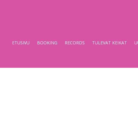
Stupido
Records
&
ETUSIVU
BOOKING
RECORDS
TULEVAT KEIKAT
U
Booking