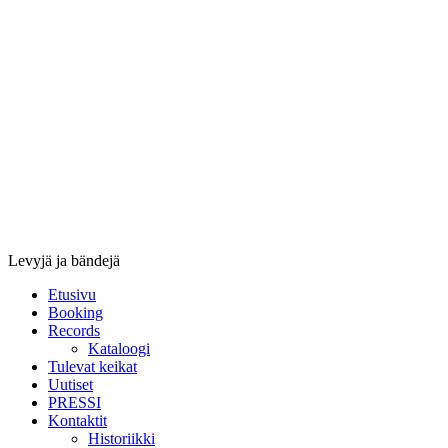
Stupido
Records
&
Booking
Levyjä ja bändejä
Etusivu
Booking
Records
Kataloogi
Tulevat keikat
Uutiset
PRESSI
Kontaktit
Historiikki