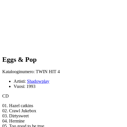
Eggs & Pop
Katalooginumero: TWIN HIT 4
Artisti:
Shadowplay
Vuosi:
1993
CD
01. Hazel catkins
02. Crawl Jukebox
03. Dirtysweet
04. Hermine
05. Too good to be true