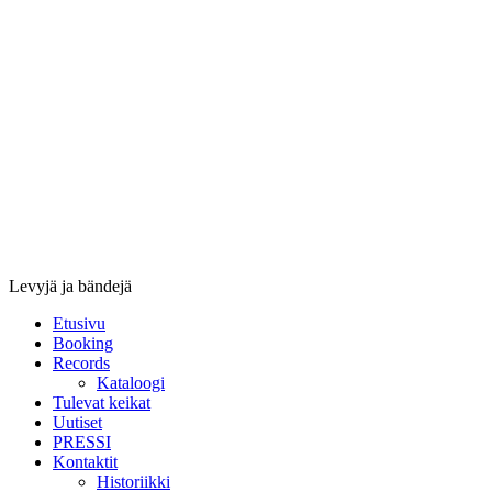
Stupido
Records
&
Booking
Levyjä ja bändejä
Etusivu
Booking
Records
Kataloogi
Tulevat keikat
Uutiset
PRESSI
Kontaktit
Historiikki