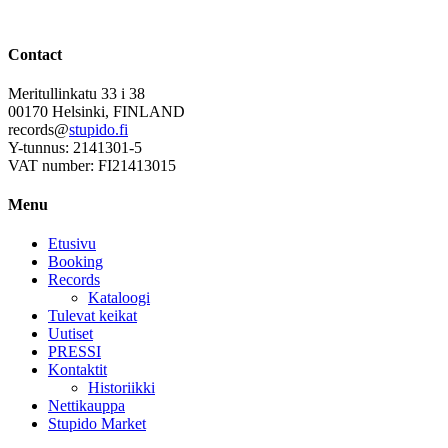
Contact
Meritullinkatu 33 i 38
00170 Helsinki, FINLAND
records@
stupido.fi
Y-tunnus: 2141301-5
VAT number: FI21413015
Menu
Etusivu
Booking
Records
Kataloogi
Tulevat keikat
Uutiset
PRESSI
Kontaktit
Historiikki
Nettikauppa
Stupido Market