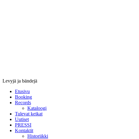
Stupido
Records
&
Booking
Levyjä ja bändejä
Etusivu
Booking
Records
Kataloogi
Tulevat keikat
Uutiset
PRESSI
Kontaktit
Historiikki