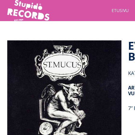
Stupido
ETUSIVU
Records
&
Booking
E
KA
AR
VU
7″ 