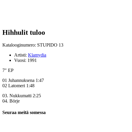
Hihhulit tuloo
Katalooginumero: STUPIDO 13
Artisti:
Klamydia
Vuosi:
1991
7″ EP
01 Juhannuksena 1:47
02 Latomeri 1:48
03. Nukkumatti 2:25
04. Börje
Seuraa meitä somessa