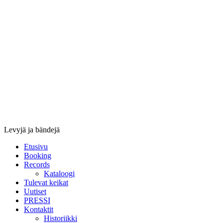
Stupido
Records
&
Booking
Levyjä ja bändejä
Etusivu
Booking
Records
Kataloogi
Tulevat keikat
Uutiset
PRESSI
Kontaktit
Historiikki