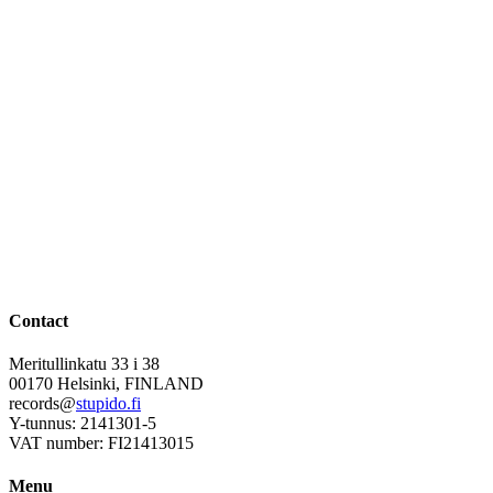
Contact
Meritullinkatu 33 i 38
00170 Helsinki, FINLAND
records@
stupido.fi
Y-tunnus: 2141301-5
VAT number: FI21413015
Menu