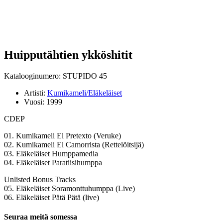
Huipputähtien ykköshitit
Katalooginumero: STUPIDO 45
Artisti:
Kumikameli/Eläkeläiset
Vuosi:
1999
CDEP
01. Kumikameli El Pretexto (Veruke)
02. Kumikameli El Camorrista (Rettelöitsijä)
03. Eläkeläiset Humppamedia
04. Eläkeläiset Paratiisihumppa
Unlisted Bonus Tracks
05. Eläkeläiset Soramonttuhumppa (Live)
06. Eläkeläiset Pätä Pätä (live)
Seuraa meitä somessa