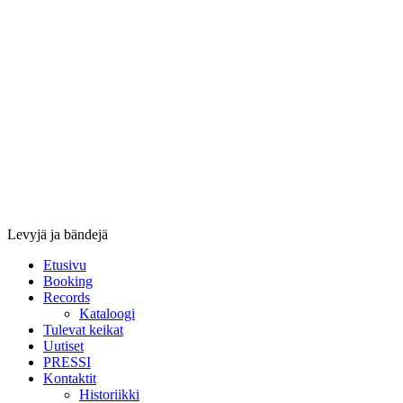
Stupido
Records
&
Booking
Levyjä ja bändejä
Etusivu
Booking
Records
Kataloogi
Tulevat keikat
Uutiset
PRESSI
Kontaktit
Historiikki