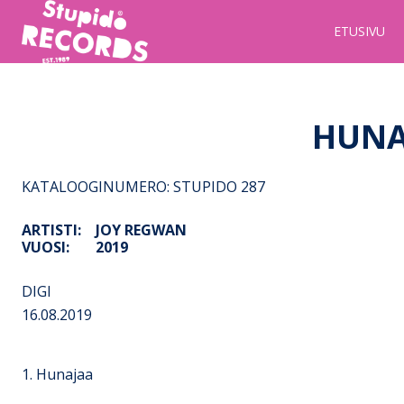
Stupido
ETUSIVU
Records
&
Booking
HUNA
KATALOOGINUMERO: STUPIDO 287
ARTISTI:
JOY REGWAN
VUOSI:
2019
DIGI
16.08.2019
1. Hunajaa