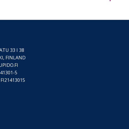
TU 33 I 38
KI, FINLAND
UPIDO.FI
41301-5
FI21413015