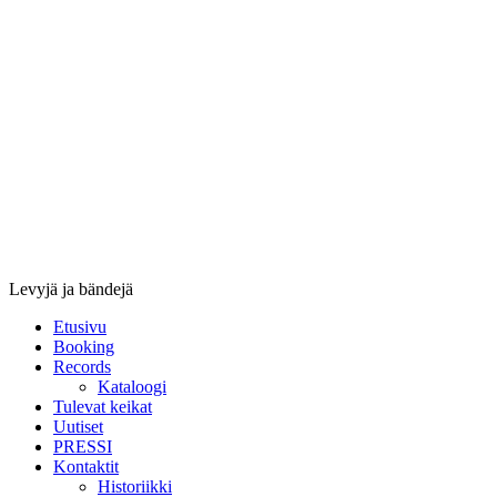
Stupido
Records
&
Booking
Levyjä ja bändejä
Etusivu
Booking
Records
Kataloogi
Tulevat keikat
Uutiset
PRESSI
Kontaktit
Historiikki