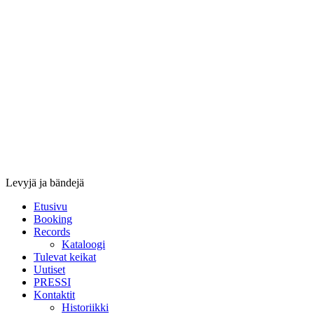
Stupido
Records
&
Booking
Levyjä ja bändejä
Etusivu
Booking
Records
Kataloogi
Tulevat keikat
Uutiset
PRESSI
Kontaktit
Historiikki