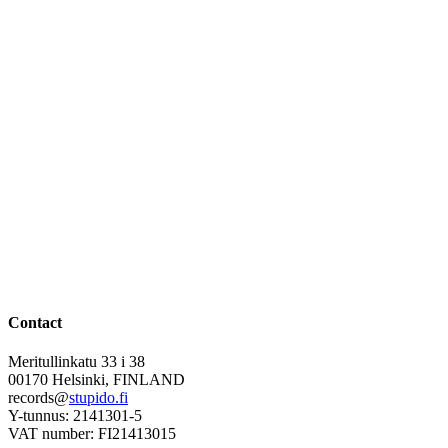
Contact
Meritullinkatu 33 i 38
00170 Helsinki, FINLAND
records@
stupido.fi
Y-tunnus: 2141301-5
VAT number: FI21413015