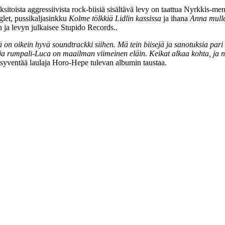
ksitoista aggressiivista rock-biisiä sisältävä levy on taattua Nyrkkis-me
let, pussikaljasinkku
Kolme tölkkiä Lidlin kassissa
ja ihana
Anna mulle
n ja levyn julkaisee Stupido Records..
 on oikein hyvä soundtrackki siihen. Mä tein biisejä ja sanotuksia pari 
a rumpali-Luca on maailman viimeinen eläin. Keikat alkaa kohta, ja n
syventää laulaja Horo-Hepe tulevan albumin taustaa.