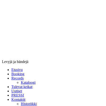
Stupido
Records
&
Booking
Levyjä ja bändejä
Etusivu
Booking
Records
Kataloogi
Tulevat keikat
Uutiset
PRESSI
Kontaktit
Historiikki