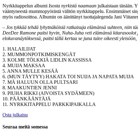
Nyrkkitappelun albumi
Isosta nyrkistä naamaan
julkaistaan tänään. Y
vääntyneestä mummopyörästä välitön nyrkkitappelu. Ensimmäiset sing
myös radiosoittoa. Albumin on äänittänyt tuottajalegenda Jani Viitane
– Jos tykkää tehdä lyhytnäköisiä ratkaisuja elämänsä suhteen, niin tää
DeeDee Ramone paitsi hyvin, Nuha-Juha veti elämänsä kitarasoolot j
elokuvanäytöksessä, paitsi tällä kertaa se juna tulee oikeesti yleisöön,
1. HALAILIJAT
2. MUMMONPOTKIMISKENGÄT
3. KOLME TÖLKKIÄ LIDLIN KASSISSA
4. MUIJA MAKSAA
5. ANNA MULLE KESÄÄ
6. (MUN TÄYTYY) HAKATA TOI NUIJA JA NAPATA MUIJA
7. MÄ HALUUN OLLA PULTSARI
8. MAAKUNTIEN JENNI
9. PIUHA RIKKI (AIVOISTA SYDÄMEEN)
10. PÄÄNKÄÄNTÄJÄ
11. NYRKKITAPPELU PARKKIPAIKALLA
Osta julkaisu
Seuraa meitä somessa