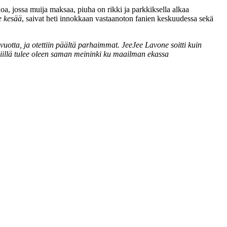
noa, jossa muija maksaa, piuha on rikki ja parkkiksella alkaa
 kesää
, saivat heti innokkaan vastaanoton fanien keskuudessa sekä
vuotta, ja otettiin päältä parhaimmat. JeeJee Lavone soitti kuin
iillä tulee oleen saman meininki ku maailman ekassa