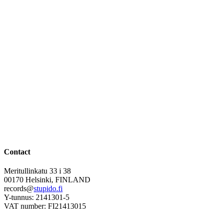
Contact
Meritullinkatu 33 i 38
00170 Helsinki, FINLAND
records@
stupido.fi
Y-tunnus: 2141301-5
VAT number: FI21413015