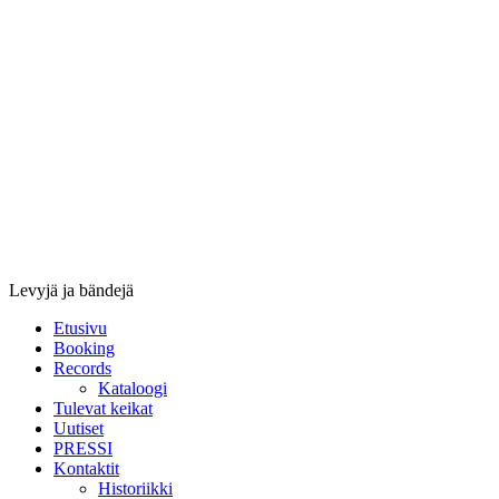
Stupido
Records
&
Booking
Levyjä ja bändejä
Etusivu
Booking
Records
Kataloogi
Tulevat keikat
Uutiset
PRESSI
Kontaktit
Historiikki