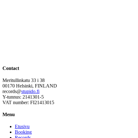
Contact
Meritullinkatu 33 i 38
00170 Helsinki, FINLAND
records@
stupido.fi
Y-tunnus: 2141301-5
VAT number: FI21413015
Menu
Etusivu
Booking
Records