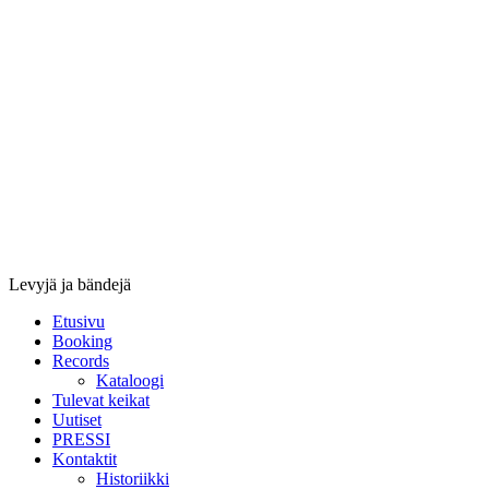
Stupido
Records
&
Booking
Levyjä ja bändejä
Etusivu
Booking
Records
Kataloogi
Tulevat keikat
Uutiset
PRESSI
Kontaktit
Historiikki