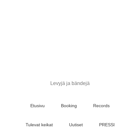
Stupido
Records
&
Booking
Levyjä ja bändejä
Etusivu
Booking
Records
Tulevat keikat
Uutiset
PRESSI