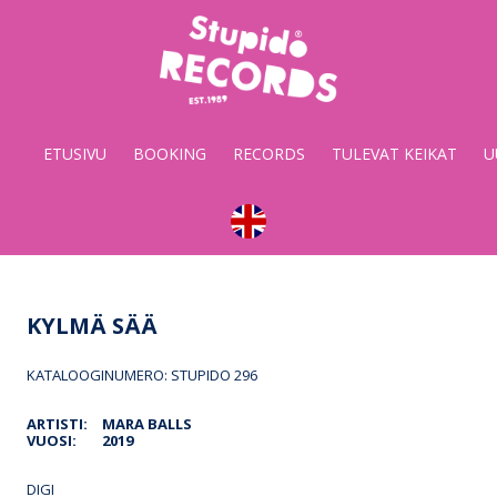
Stupido
Records
&
ETUSIVU
BOOKING
RECORDS
TULEVAT KEIKAT
U
Booking
KYLMÄ SÄÄ
KATALOOGINUMERO: STUPIDO 296
ARTISTI:
MARA BALLS
VUOSI:
2019
DIGI