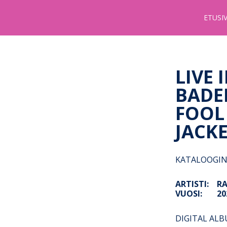
Stupido
ETUSI
Records
&
Booking
LIVE 
BADE
FOOL
JACKE
KATALOOGIN
ARTISTI:
RA
VUOSI:
20
DIGITAL AL