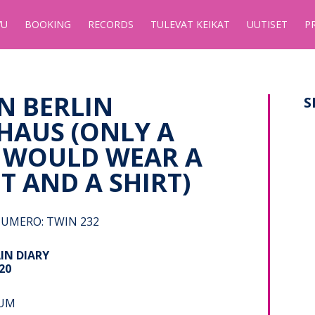
VU
BOOKING
RECORDS
TULEVAT KEIKAT
UUTISET
P
IN BERLIN
S
HAUS (ONLY A
 WOULD WEAR A
T AND A SHIRT)
UMERO: TWIN 232
IN DIARY
20
BUM