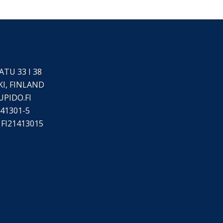
TU 33 I 38
KI, FINLAND
UPIDO.FI
41301-5
FI21413015