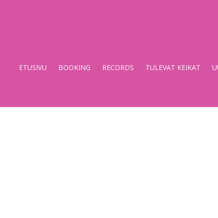
Stupido
Records
&
ETUSIVU
BOOKING
RECORDS
TULEVAT KEIKAT
U
Booking