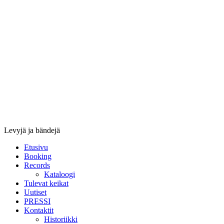
Stupido
Records
&
Booking
Levyjä ja bändejä
Etusivu
Booking
Records
Kataloogi
Tulevat keikat
Uutiset
PRESSI
Kontaktit
Historiikki