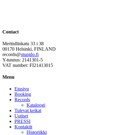
Contact
Meritullinkatu 33 i 38
00170 Helsinki, FINLAND
records@
stupido.fi
Y-tunnus: 2141301-5
VAT number: FI21413015
Menu
Etusivu
Booking
Records
Kataloogi
Tulevat keikat
Uutiset
PRESSI
Kontaktit
Historiikki