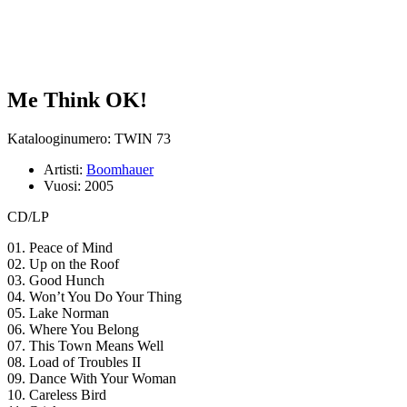
Me Think OK!
Katalooginumero: TWIN 73
Artisti:
Boomhauer
Vuosi:
2005
CD/LP
01. Peace of Mind
02. Up on the Roof
03. Good Hunch
04. Won’t You Do Your Thing
05. Lake Norman
06. Where You Belong
07. This Town Means Well
08. Load of Troubles II
09. Dance With Your Woman
10. Careless Bird