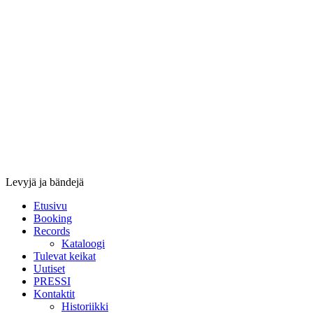
Stupido
Records
&
Booking
Levyjä ja bändejä
Etusivu
Booking
Records
Kataloogi
Tulevat keikat
Uutiset
PRESSI
Kontaktit
Historiikki