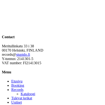
Contact
Meritullinkatu 33 i 38
00170 Helsinki, FINLAND
records@
stupido.fi
Y-tunnus: 2141301-5
VAT number: FI21413015
Menu
Etusivu
Booking
Records
Kataloogi
Tulevat keikat
Uutiset