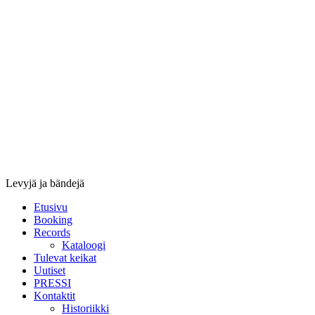
Stupido
Records
&
Booking
Levyjä ja bändejä
Etusivu
Booking
Records
Kataloogi
Tulevat keikat
Uutiset
PRESSI
Kontaktit
Historiikki