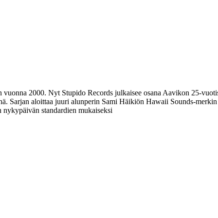
n vuonna 2000. Nyt Stupido Records julkaisee osana Aavikon 25-vuotis
nä. Sarjan aloittaa juuri alunperin Sami Häikiön Hawaii Sounds-merkin
aan nykypäivän standardien mukaiseksi