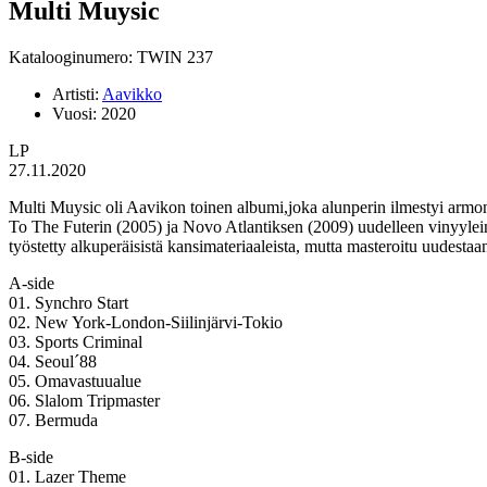
Multi Muysic
Katalooginumero: TWIN 237
Artisti:
Aavikko
Vuosi:
2020
LP
27.11.2020
Multi Muysic oli Aavikon toinen albumi,joka alunperin ilmestyi armo
To The Futerin (2005) ja Novo Atlantiksen (2009) uudelleen vinyylei
työstetty alkuperäisistä kansimateriaaleista, mutta masteroitu uudest
A-side
01. Synchro Start
02. New York-London-Siilinjärvi-Tokio
03. Sports Criminal
04. Seoul´88
05. Omavastuualue
06. Slalom Tripmaster
07. Bermuda
B-side
01. Lazer Theme