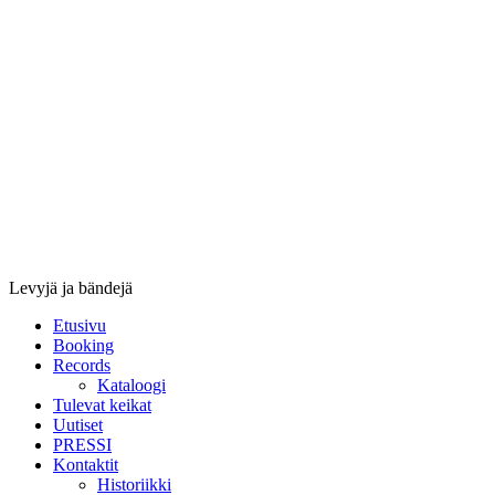
Stupido
Records
&
Booking
Levyjä ja bändejä
Etusivu
Booking
Records
Kataloogi
Tulevat keikat
Uutiset
PRESSI
Kontaktit
Historiikki