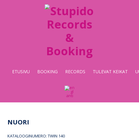
Stupido
Records
&
Booking
ETUSIVU
BOOKING
RECORDS
TULEVAT KEIKAT
U
NUORI
KATALOOGINUMERO: TWIN 140