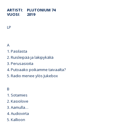
ARTISTI:
PLUTONIUM 74
VUOSI:
2019
LP
A
1. Pasilasta
2. Ruisleipää ja lakipykäliä
3. Perusasioita
4. Putoaako poikamme taivaalta?
5. Radio menee ylös Jukebox
B
1. Sotamies
2. Kasiolove
3. Aamulla…
4. Audiovirta
5. Kallioon