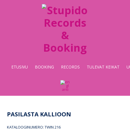
Stupido
Records
&
Booking
ETUSIVU
BOOKING
RECORDS
TULEVAT KEIKAT
U
PASILASTA KALLIOON
KATALOOGINUMERO: TWIN 216