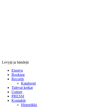
Stupido
Records
&
Booking
Levyjä ja bändejä
Etusivu
Booking
Records
Kataloogi
Tulevat keikat
Uutiset
PRESSI
Kontaktit
Historiikki