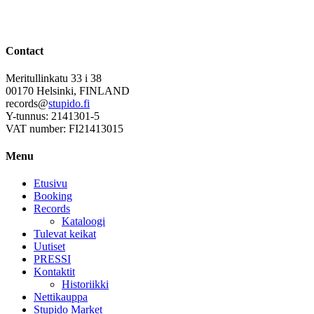
Contact
Meritullinkatu 33 i 38
00170 Helsinki, FINLAND
records@
stupido.fi
Y-tunnus: 2141301-5
VAT number: FI21413015
Menu
Etusivu
Booking
Records
Kataloogi
Tulevat keikat
Uutiset
PRESSI
Kontaktit
Historiikki
Nettikauppa
Stupido Market