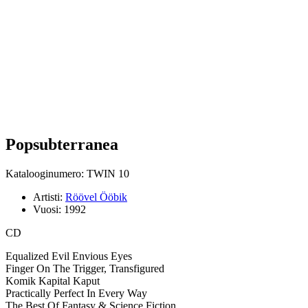
Popsubterranea
Katalooginumero: TWIN 10
Artisti:
Röövel Ööbik
Vuosi:
1992
CD
Equalized Evil Envious Eyes
Finger On The Trigger, Transfigured
Komik Kapital Kaput
Practically Perfect In Every Way
The Best Of Fantasy & Science Fiction