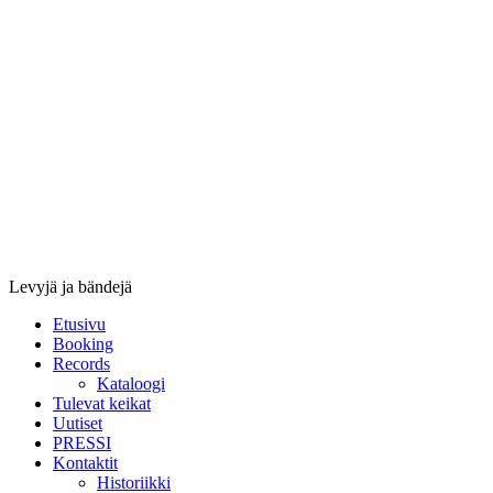
Stupido
Records
&
Booking
Levyjä ja bändejä
Etusivu
Booking
Records
Kataloogi
Tulevat keikat
Uutiset
PRESSI
Kontaktit
Historiikki