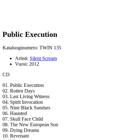
Public Execution
Katalooginumero: TWIN 135
Artisti:
Silent Scream
Vuosi:
2012
CD
01. Public Execution
02. Rotten Days
03. Last Living Witness
04. Spirit Invocation
05. Nine Black Sunrises
06. Haunted
07. Skull Face Child
08. The New European Son
09. Dying Dreams
10. Revenant