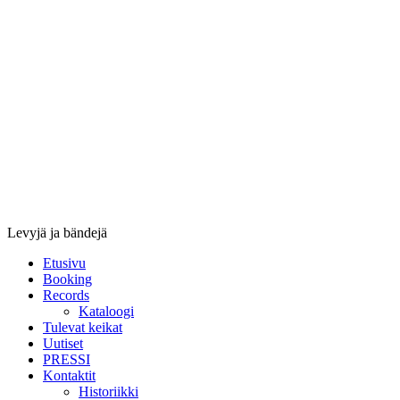
Stupido
Records
&
Booking
Levyjä ja bändejä
Etusivu
Booking
Records
Kataloogi
Tulevat keikat
Uutiset
PRESSI
Kontaktit
Historiikki