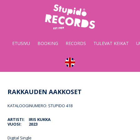
Stupido
Records
&
ETUSIVU
BOOKING
RECORDS
TULEVAT KEIKAT
U
Booking
RAKKAUDEN AAKKOSET
KATALOOGINUMERO: STUPIDO 418
ARTISTI:
IRIS KUKKA
VUOSI:
2023
Digital Single