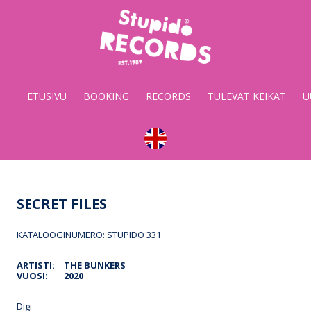
Stupido
Records
&
ETUSIVU
BOOKING
RECORDS
TULEVAT KEIKAT
U
Booking
SECRET FILES
KATALOOGINUMERO: STUPIDO 331
ARTISTI:
THE BUNKERS
VUOSI:
2020
Digi