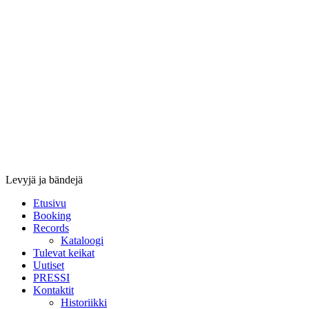
Stupido
Records
&
Booking
Levyjä ja bändejä
Etusivu
Booking
Records
Kataloogi
Tulevat keikat
Uutiset
PRESSI
Kontaktit
Historiikki