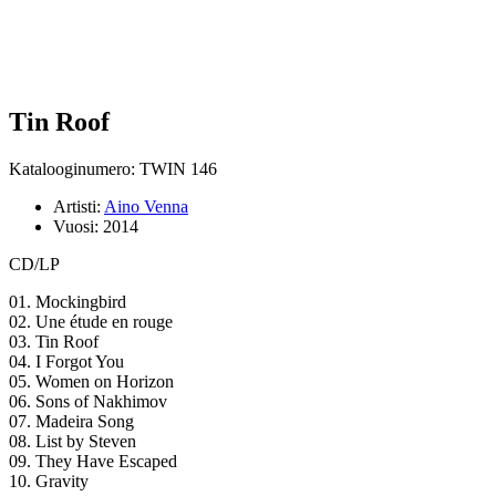
Tin Roof
Katalooginumero: TWIN 146
Artisti:
Aino Venna
Vuosi:
2014
CD/LP
01. Mockingbird
02. Une étude en rouge
03. Tin Roof
04. I Forgot You
05. Women on Horizon
06. Sons of Nakhimov
07. Madeira Song
08. List by Steven
09. They Have Escaped
10. Gravity