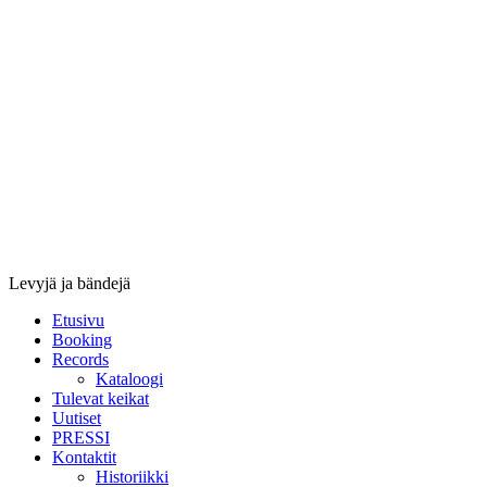
Stupido
Records
&
Booking
Levyjä ja bändejä
Etusivu
Booking
Records
Kataloogi
Tulevat keikat
Uutiset
PRESSI
Kontaktit
Historiikki