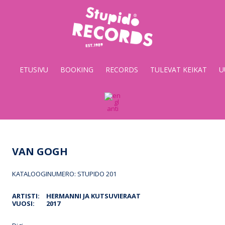
Stupido
Records
&
ETUSIVU
BOOKING
RECORDS
TULEVAT KEIKAT
U
Booking
VAN GOGH
KATALOOGINUMERO: STUPIDO 201
ARTISTI:
HERMANNI JA KUTSUVIERAAT
VUOSI:
2017