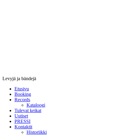
Stupido
Records
&
Booking
Levyjä ja bändejä
Etusivu
Booking
Records
Kataloogi
Tulevat keikat
Uutiset
PRESSI
Kontaktit
Historiikki