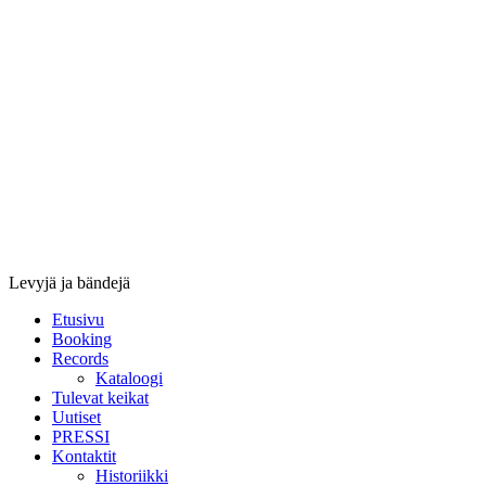
Stupido
Records
&
Booking
Levyjä ja bändejä
Etusivu
Booking
Records
Kataloogi
Tulevat keikat
Uutiset
PRESSI
Kontaktit
Historiikki