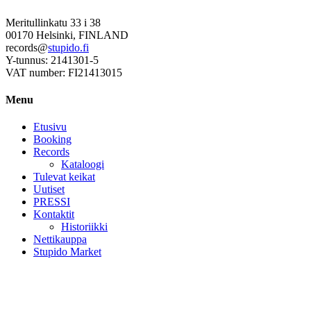
Meritullinkatu 33 i 38
00170 Helsinki, FINLAND
records@
stupido.fi
Y-tunnus: 2141301-5
VAT number: FI21413015
Menu
Etusivu
Booking
Records
Kataloogi
Tulevat keikat
Uutiset
PRESSI
Kontaktit
Historiikki
Nettikauppa
Stupido Market