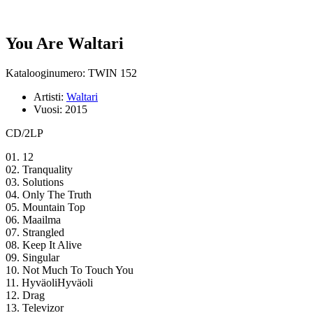
You Are Waltari
Katalooginumero: TWIN 152
Artisti:
Waltari
Vuosi:
2015
CD/2LP
01. 12
02. Tranquality
03. Solutions
04. Only The Truth
05. Mountain Top
06. Maailma
07. Strangled
08. Keep It Alive
09. Singular
10. Not Much To Touch You
11. HyväoliHyväoli
12. Drag
13. Televizor