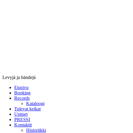
Stupido
Records
&
Booking
Levyjä ja bändejä
Etusivu
Booking
Records
Kataloogi
Tulevat keikat
Uutiset
PRESSI
Kontaktit
Historiikki