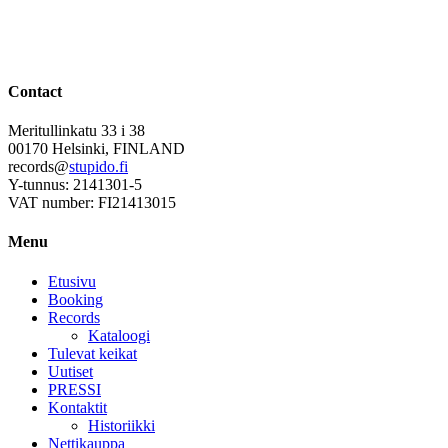
Contact
Meritullinkatu 33 i 38
00170 Helsinki, FINLAND
records@
stupido.fi
Y-tunnus: 2141301-5
VAT number: FI21413015
Menu
Etusivu
Booking
Records
Kataloogi
Tulevat keikat
Uutiset
PRESSI
Kontaktit
Historiikki
Nettikauppa