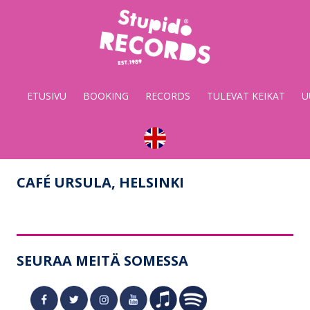
Stupido
Records
&
ETUSIVU
BOOKING
RECORDS
TULEVAT KEIKAT
U
Booking
CAFÉ URSULA, HELSINKI
SEURAA MEITÄ SOMESSA