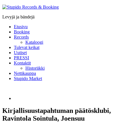
Stupido
Records
Levyjä ja bändejä
&
Booking
Etusivu
Booking
Records
Kataloogi
Tulevat keikat
Uutiset
PRESSI
Kontaktit
Historiikki
Nettikauppa
Stupido Market
Kirjallisuustapahtuman päätösklubi,
Ravintola Sointula, Joensuu