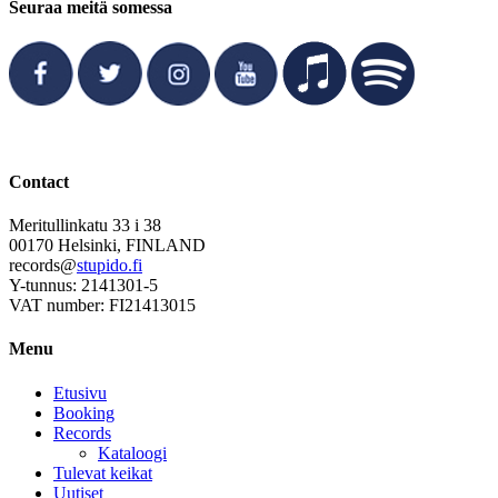
Seuraa meitä somessa
Contact
Meritullinkatu 33 i 38
00170 Helsinki, FINLAND
records@
stupido.fi
Y-tunnus: 2141301-5
VAT number: FI21413015
Menu
Etusivu
Booking
Records
Kataloogi
Tulevat keikat
Uutiset