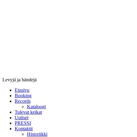
Stupido
Records
&
Booking
Levyjä ja bändejä
Etusivu
Booking
Records
Kataloogi
Tulevat keikat
Uutiset
PRESSI
Kontaktit
Historiikki