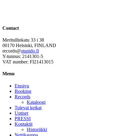
Contact
Meritullinkatu 33 i 38
00170 Helsinki, FINLAND
records@
stupido.fi
Y-tunnus: 2141301-5
VAT number: FI21413015
Menu
Etusivu
Booking
Records
Kataloogi
Tulevat keikat
Uutiset
PRESSI
Kontaktit
Historiikki
Nettikauppa