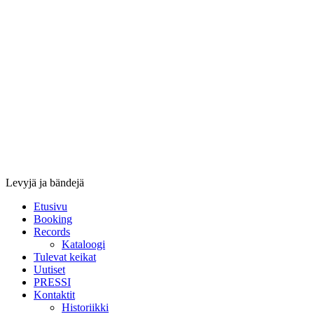
Stupido
Records
&
Booking
Levyjä ja bändejä
Etusivu
Booking
Records
Kataloogi
Tulevat keikat
Uutiset
PRESSI
Kontaktit
Historiikki