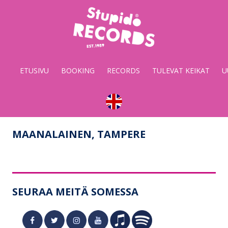
Stupido
Records
&
ETUSIVU
BOOKING
RECORDS
TULEVAT KEIKAT
U
Booking
MAANALAINEN, TAMPERE
SEURAA MEITÄ SOMESSA