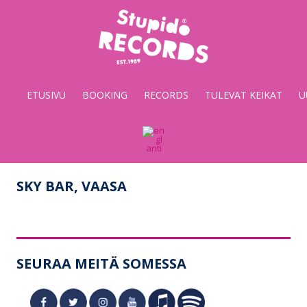
Stupido
Records
&
ETUSIVU
BOOKING
RECORDS
TULEVAT KEIKAT
U
Booking
SKY BAR, VAASA
SEURAA MEITÄ SOMESSA