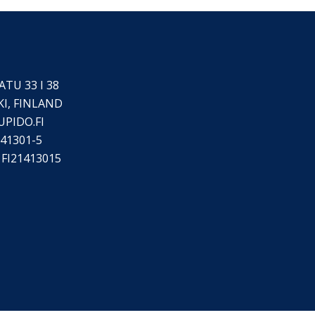
TU 33 I 38
KI, FINLAND
UPIDO.FI
41301-5
FI21413015