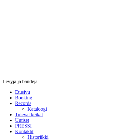
Stupido
Records
&
Booking
Levyjä ja bändejä
Etusivu
Booking
Records
Kataloogi
Tulevat keikat
Uutiset
PRESSI
Kontaktit
Historiikki