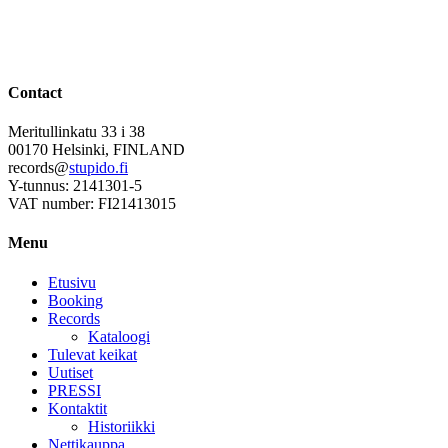
Contact
Meritullinkatu 33 i 38
00170 Helsinki, FINLAND
records@
stupido.fi
Y-tunnus: 2141301-5
VAT number: FI21413015
Menu
Etusivu
Booking
Records
Kataloogi
Tulevat keikat
Uutiset
PRESSI
Kontaktit
Historiikki
Nettikauppa