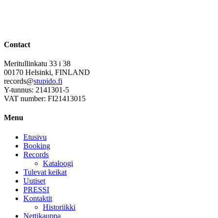
Contact
Meritullinkatu 33 i 38
00170 Helsinki, FINLAND
records@
stupido.fi
Y-tunnus: 2141301-5
VAT number: FI21413015
Menu
Etusivu
Booking
Records
Kataloogi
Tulevat keikat
Uutiset
PRESSI
Kontaktit
Historiikki
Nettikauppa