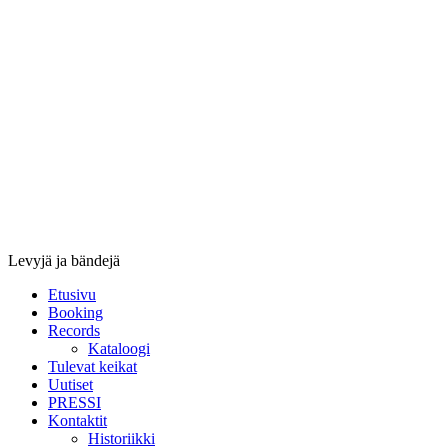
Stupido
Records
&
Booking
Levyjä ja bändejä
Etusivu
Booking
Records
Kataloogi
Tulevat keikat
Uutiset
PRESSI
Kontaktit
Historiikki