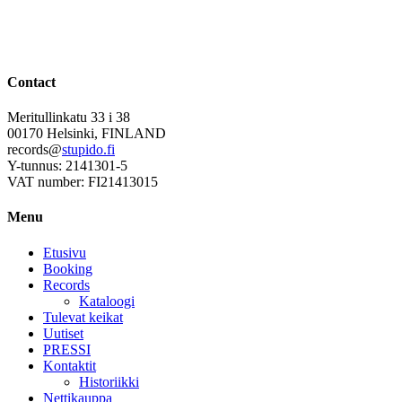
Contact
Meritullinkatu 33 i 38
00170 Helsinki, FINLAND
records@
stupido.fi
Y-tunnus: 2141301-5
VAT number: FI21413015
Menu
Etusivu
Booking
Records
Kataloogi
Tulevat keikat
Uutiset
PRESSI
Kontaktit
Historiikki
Nettikauppa