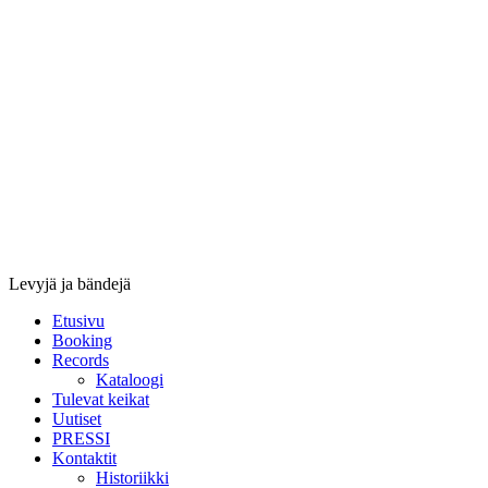
Stupido
Records
&
Booking
Levyjä ja bändejä
Etusivu
Booking
Records
Kataloogi
Tulevat keikat
Uutiset
PRESSI
Kontaktit
Historiikki