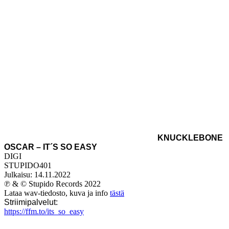
KNUCKLEBONE
OSCAR – IT´S SO EASY
DIGI
STUPIDO401
Julkaisu: 14.11.2022
℗ & © Stupido Records 2022
Lataa wav-tiedosto, kuva ja info
tästä
Striimipalvelut:
https://ffm.to/its_so_easy