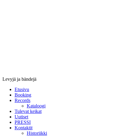
Stupido
Records
&
Booking
Levyjä ja bändejä
Etusivu
Booking
Records
Kataloogi
Tulevat keikat
Uutiset
PRESSI
Kontaktit
Historiikki