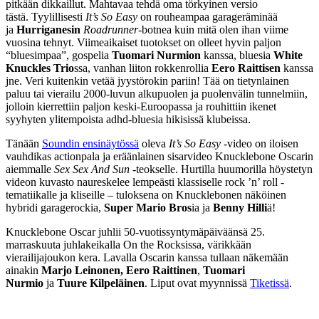
pitkään dikkaillut. Mahtavaa tehdä oma törkyinen versio
tästä. Tyylillisesti
It’s So Easy
on rouheampaa garageräminää
ja
Hurriganesin
Roadrunner
-botnea kuin mitä olen ihan viime
vuosina tehnyt. Viimeaikaiset tuotokset on olleet hyvin paljon
“bluesimpaa”, gospelia
Tuomari Nurmion
kanssa, bluesia
White
Knuckles Trio
ssa, vanhan liiton rokkenrollia
Eero Raittisen
kanssa
jne. Veri kuitenkin vetää jyystörokin pariin! Tää on tietynlainen
paluu tai vierailu 2000-luvun alkupuolen ja puolenvälin tunnelmiin,
jolloin kierrettiin paljon keski-Euroopassa ja rouhittiin ikenet
syyhyten ylitempoista adhd-bluesia hikisissä klubeissa.
Tänään
Soundin ensinäytössä
oleva
It’s So Easy
-video on iloisen
vauhdikas actionpala ja eräänlainen sisarvideo Knucklebone Oscarin
aiemmalle
Sex Sex And Sun
-teokselle. Hurtilla huumorilla höystetyn
videon kuvasto naureskelee lempeästi klassiselle rock ’n’ roll -
tematiikalle ja kliseille – tuloksena on Knucklebonen näköinen
hybridi garagerockia,
Super Mario Bros
ia ja
Benny Hilli
ä!
Knucklebone Oscar juhlii 50-vuotissyntymäpäiväänsä 25.
marraskuuta juhlakeikalla On the Rocksissa, värikkään
vierailijajoukon kera. Lavalla Oscarin kanssa tullaan näkemään
ainakin
Marjo Leinonen,
Eero Raittinen
,
Tuomari
Nurmio
ja
Tuure Kilpeläinen
. Liput ovat myynnissä
Tiketissä
.