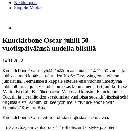
Nettikauppa
Stupido Market
Knucklebone Oscar juhlii 50-
vuotispäiväänsä uudella biisillä
14.11.2022
Knucklebone Oscar täyttää tänään maanantaina 14.11. 50 vuotta ja
juhlistaa merkkipäiväänsä uuden It’s So Easy -singlen ja videon
julkaisulla. Teemallisesti kappale enteilee ensi vuonna ilmestyvää
juhla-albumia, jolla vierailee nimekäs kotimainen artistijoukko Jesse
Markinista Edu Kehäkettuseen. Materiaali koostuu Knucklebone
Oscarin ja vierailijoiden versioimista vanhoista suosikkibiiseistä sekä
originaaleista. Albumi kulkee työnimellä “Knucklebone With
Friends”/“Rhythm Box”.
Knucklebone Oscar kertoo uudesta singlestään seuraavaa:
–
It’s So Easy
on vanha rock ’n’ roll obscurity -styke jota olen