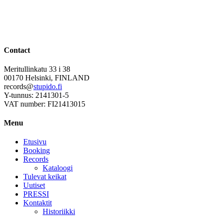
Contact
Meritullinkatu 33 i 38
00170 Helsinki, FINLAND
records@
stupido.fi
Y-tunnus: 2141301-5
VAT number: FI21413015
Menu
Etusivu
Booking
Records
Kataloogi
Tulevat keikat
Uutiset
PRESSI
Kontaktit
Historiikki