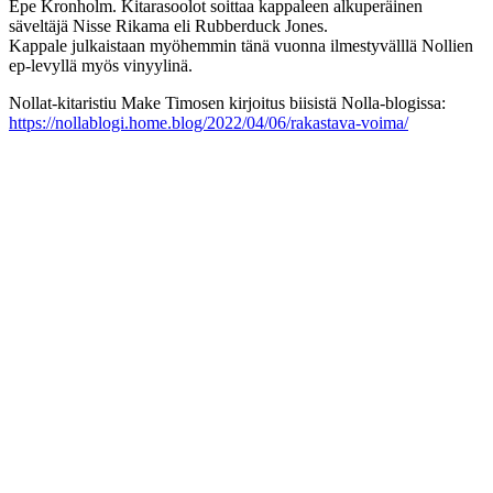
Epe Kronholm. Kitarasoolot soittaa kappaleen alkuperäinen
säveltäjä Nisse Rikama eli Rubberduck Jones.
Kappale julkaistaan myöhemmin tänä vuonna ilmestyvälllä Nollien
ep-levyllä myös vinyylinä.
Nollat-kitaristiu Make Timosen kirjoitus biisistä Nolla-blogissa:
https://nollablogi.home.blog/2022/04/06/rakastava-voima/