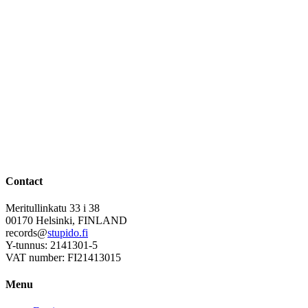
Contact
Meritullinkatu 33 i 38
00170 Helsinki, FINLAND
records@
stupido.fi
Y-tunnus: 2141301-5
VAT number: FI21413015
Menu