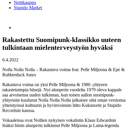
Nettikauppa
Stupido Market
Rakastettu Suomipunk-klassikko uuteen
tulkintaan mielenterveystyön hyväksi
6.4.2022
Nolla Nolla Nolla – Rakastava voima feat. Pelle Miljoona & Epe &
Rubberduck Jones
Rakastava voima on yksi Pelle Miljoona & 1980 -yhtyeen
rakastetuimpia biisejä. Nyt alunperin vuodelta 1979 oleva kappale
saa arvoisensa uuden tulkinnan, kun toisen aallon suomipunk-
yhtyeisiin kuulunut Nolla Nolla Nolla julkaisee siitä oman versionsa
yhteistyössä kultuurin ja hyvinvoinnin liitto Kukunorin ja Stupido
Recordsin kanssa.
Vokaaleissa ovat Nollien nykyisen vokalistin Klaus Edwardsin
lisäksi biisin alunperin tulkinnut Pelle Miljoona ja Lama-legenda